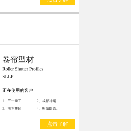
卷帘型材
Roller Shutter Profiles
SLLP
正在使用的客户
1、
三一重工
2、
成都神钢
3、
南车集团
4、
衡阳邮政
…
点击了解