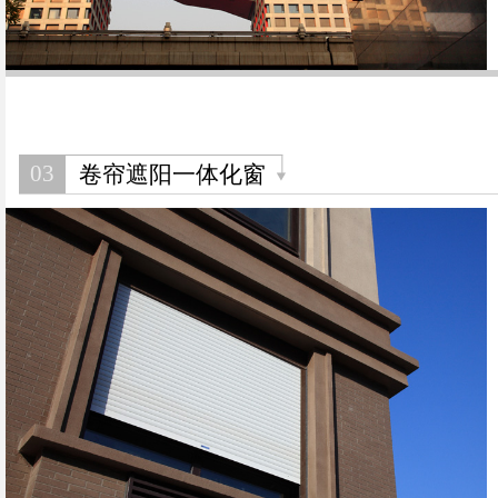
03
卷帘遮阳一体化窗