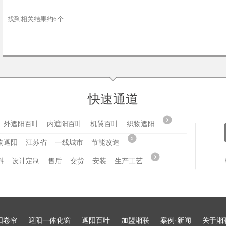
找到相关结果约6个
快速通道
外遮阳百叶
内遮阳百叶
机翼百叶
织物遮阳
物遮阳
江苏省
一线城市
节能改造
料
设计定制
售后
交货
安装
生产工艺
阳卷帘
遮阳一体化窗
遮阳百叶
加盟湘联
案例·新闻
关于湘