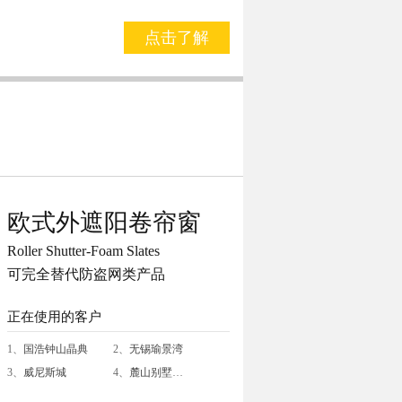
点击了解
欧式外遮阳卷帘窗
Roller Shutter-Foam Slates
可完全替代防盗网类产品
正在使用的客户
1、
国浩钟山晶典
2、
无锡瑜景湾
3、
威尼斯城
4、
麓山别墅
…