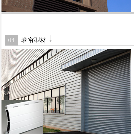
04
卷帘型材