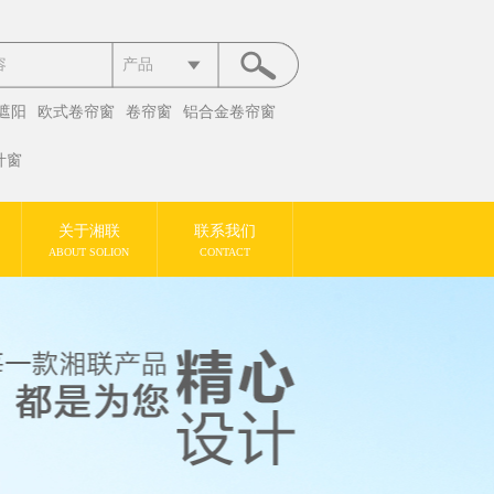
产品
遮阳
欧式卷帘窗
卷帘窗
铝合金卷帘窗
叶窗
关于湘联
联系我们
ABOUT SOLION
CONTACT