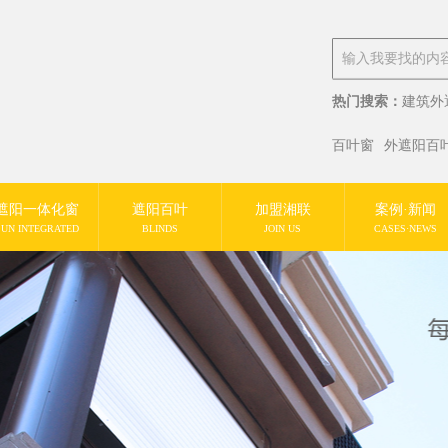
热门搜索：
建筑外
百叶窗
外遮阳百
遮阳一体化窗
遮阳百叶
加盟湘联
案例·新闻
SUN INTEGRATED
BLINDS
JOIN US
CASES·NEWS