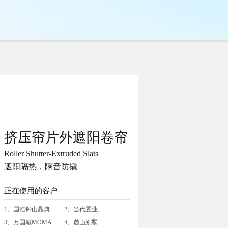
挤压帘片外遮阳卷帘
Roller Shutter-Extruded Slats
遮阳隔热，隔音防撬
正在使用的客户
1、
国浩钟山晶典
2、
当代置业
3、
万国城MOMA
4、
麓山别墅
…