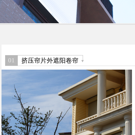
01
挤压帘片外遮阳卷帘